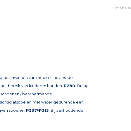
Groene aa
Bij het inwinnen van medisch advies, de
n het bereik van kinderen houden.
P280
: Draag
dschoenen / beschermende
zichtig afspoelen met water gedurende een
ijven spoelen.
P337+P313
: Bij aanhoudende