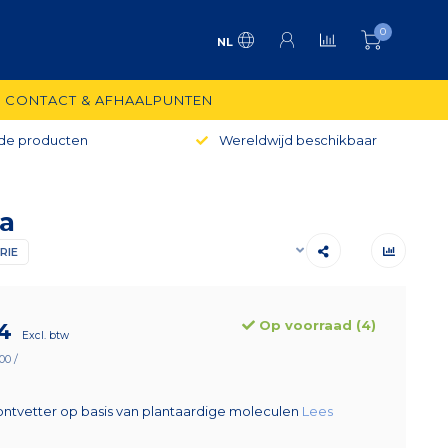
0
NL
CONTACT & AFHAALPUNTEN
de producten
Wereldwijd beschikbaar
la
RIE
Op voorraad (4)
4
Excl. btw
00 /
ontvetter op basis van plantaardige moleculen
Lees