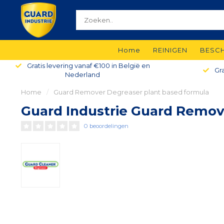
Home
REINIGEN
BESC
Gratis levering vanaf €100 in België en
Gra
Nederland
Home
/
Guard Remover Degreaser plant based formula
Guard Industrie Guard Remov
0 beoordelingen