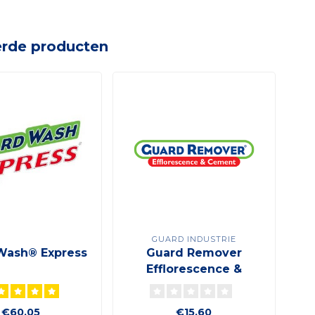
erde producten
GUARD INDUSTRIE
Wash® Express
Guard Remover
Efflorescence &
cement plant based
formula
€60,05
€15,60