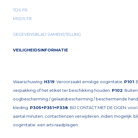
TDS FR
MSDS FR
GEGEVENSBLAD SAMENSTELLING
VEILIGHEIDSINFORMATIE
Waarschuwing:
H319
: Veroorzaakt ernstige oogirritatie.
P101
: 
verpakking of het etiket ter beschikking houden.
P102
: Buite
oogbescherming / gelaatsbescherming / beschermende han
kleding.
P305+P351+P338
: BIJ CONTACT MET DE OGEN: voor
aantal minuten; contactlenzen verwijderen, indien mogelijk; bl
oogirritatie: een arts raadplegen.