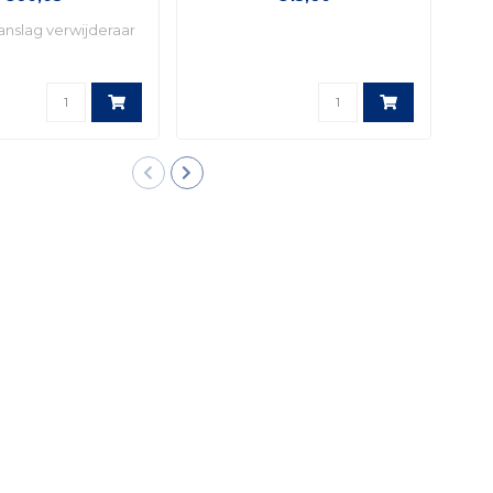
nslag verwijderaar
Vl