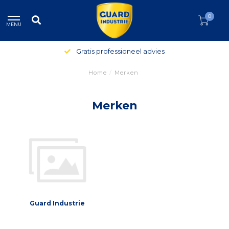
0
MENU
Gratis professioneel advies
Home
/
Merken
Merken
Guard Industrie